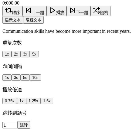
0:00
0:00
顺序
上一题
播放
下一题
随机
显示文本
隐藏文本
Communication skills have become more important in recent years.
重复次数
1
x
2
x
3
x
5
x
题间间隔
1
s
3
s
5
s
10
s
播放倍速
0.75
x
1
x
1.25
x
1.5
x
跳转到题号
跳转