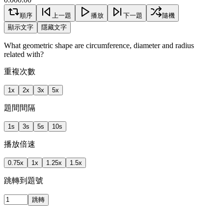
順序
上一題
播放
下一題
隨機
顯示文字
隱藏文字
What geometric shape are circumference, diameter and radius
related with?
重複次數
1
x
2
x
3
x
5
x
題間間隔
1
s
3
s
5
s
10
s
播放倍速
0.75
x
1
x
1.25
x
1.5
x
跳轉到題號
跳轉